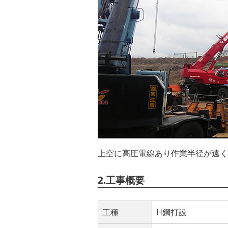
上空に高圧電線あり作業半径が遠く
2.工事概要
工種
H鋼打設