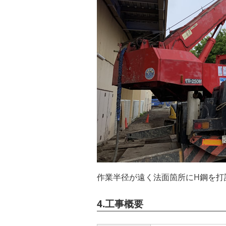
作業半径が遠く法面箇所にH鋼を打
4.工事概要