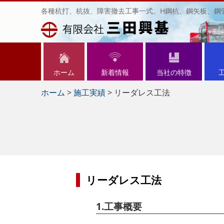
各種杭打、杭抜、障害撤去工事一式、H鋼杭、鋼矢板、鋼
ホーム
新着情報
当社の特徴
ホーム
>
施工実績
>
リーダレス工法
リーダレス工法
1.工事概要