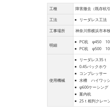
工種
障害撤去（既存杭
工法
リーダレス工法
工事場所
神奈川県横浜市本
PC杭 φ450 1
明細
PC杭 φ500 10
リーダレス35ｔ
0.45バックホウ
コンプレッサー
使用機械
水槽 ハイワッ
φ600ケーシング
案内杭
25ｔ相判クレー