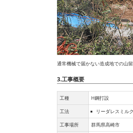
通常機械で届かない造成地での山留
3.工事概要
工種
H鋼打設
工法
リーダレスミル
工事場所
群馬県高崎市