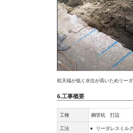
杭天端が低く水位が高いためリーダ
6.工事概要
工種
鋼管杭 打設
工法
リーダレスミル