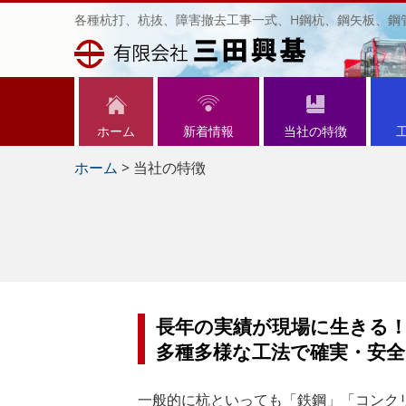
各種杭打、杭抜、障害撤去工事一式、H鋼杭、鋼矢板、鋼
ホーム
新着情報
当社の特徴
ホーム
>
当社の特徴
長年の実績が現場に生きる
多種多様な工法で確実・安
一般的に杭といっても「鉄鋼」「コンク