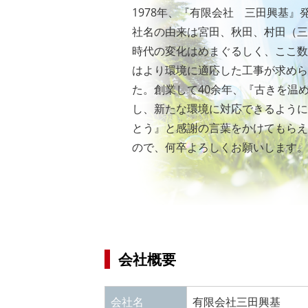
1978年、『有限会社 三田興基』
社名の由来は宮田、秋田、村田（三
時代の変化はめまぐるしく、ここ数
はより環境に適応した工事が求めら
た。創業して40余年、『古きを温
し、新たな環境に対応できるように
とう』と感謝の言葉をかけてもらえ
ので、何卒よろしくお願いします。
会社概要
会社名
有限会社三田興基