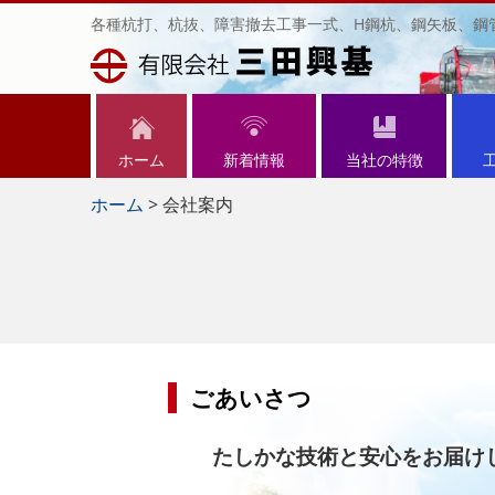
各種杭打、杭抜、障害撤去工事一式、H鋼杭、鋼矢板、鋼
ホーム
新着情報
当社の特徴
ホーム
>
会社案内
ごあいさつ
たしかな技術と安心をお届け