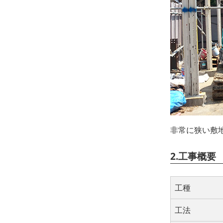
非常に狭い敷
2.工事概要
工種
工法