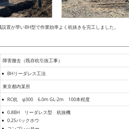
械設置が早いBH型で作業効率よく杭抜きを完工しました。
障害撤去（既存杭引抜工事）
BHリーダレス工法
東京都内某所
RC杭 φ300 6.0m GL-2m 100本程度
0.8BH リーダレス型 杭抜機
0.25バックホウ
コンプレッサー