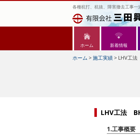
各種杭打、杭抜、障害撤去工事一
ホーム
新着情報
ホーム
>
施工実績
>
LHV工
LHV工法 
1.工事概要