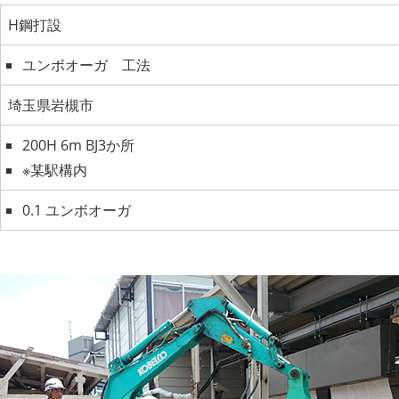
H鋼打設
ユンボオーガ 工法
埼玉県岩槻市
200H 6m BJ3か所
※某駅構内
0.1 ユンボオーガ