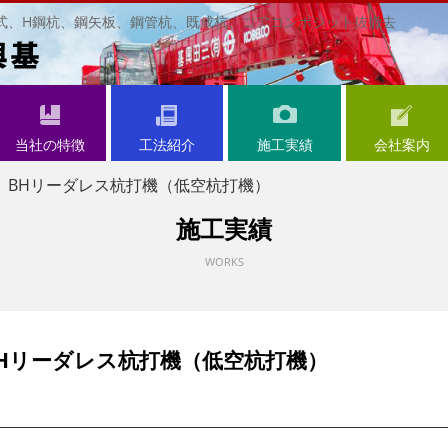
式、H鋼杭、鋼矢板、鋼管杭、既成杭、コアコンポジット抜撤去
当社の特徴
工法紹介
施工実績
会社案内
法 BHリーダレス杭打機（低空杭打機）
施工実績
WORKS
BHリーダレス杭打機（低空杭打機）